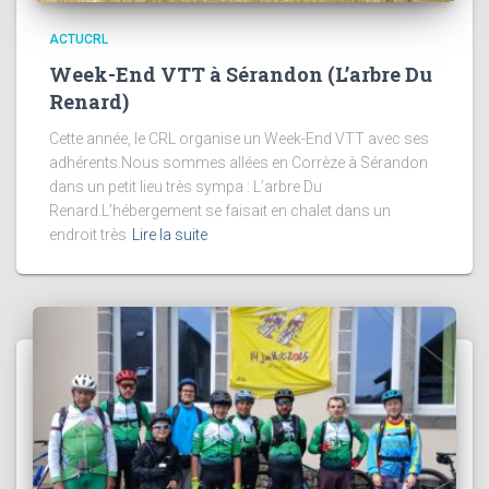
ACTUCRL
Week-End VTT à Sérandon (L’arbre Du
Renard)
Cette année, le CRL organise un Week-End VTT avec ses
adhérents.Nous sommes allées en Corrèze à Sérandon
dans un petit lieu très sympa : L’arbre Du
Renard.L’hébergement se faisait en chalet dans un
endroit très
Lire la suite