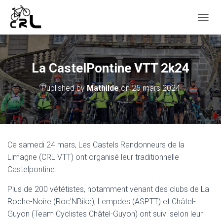
O
U
V
R
I
La CastelPontine VTT 2k24
R
/
Published by
Mathilde
on
25 mars 2024
F
E
R
M
E
R
Ce samedi 24 mars, Les Castels Randonneurs de la
L
Limagne (CRL VTT) ont organisé leur traditionnelle
A
N
Castelpontine.
A
V
Plus de 200 vététistes, notamment venant des clubs de La
I
Roche-Noire (Roc’NBike), Lempdes (ASPTT) et Châtel-
G
A
Guyon (Team Cyclistes Châtel-Guyon) ont suivi selon leur