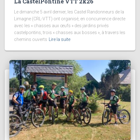
La CastelPontine VTT 2k26
Le dimanche 5 avril dernier, les Castel Randonneurs de la
Limagne (CRL-VTT) ont organisé, en concurrence directe
avec les « chasses aux œufs » des jardins privés
castelpontins, trois « chasses aux bosses », à travers les
chemins ouverts
Lire la suite