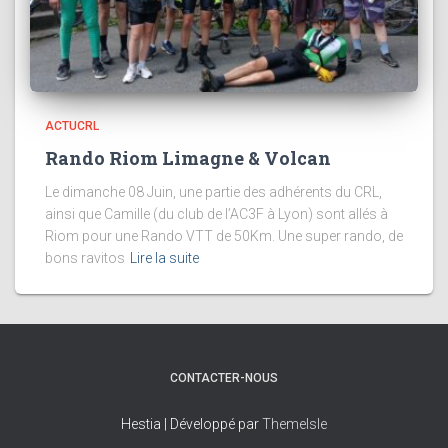
ACTUCRL
Rando Riom Limagne & Volcan
Le dimanche 08 Juin, une partie des adhérents du CRL,
ainsi que Camille (du club de l’AC3F à Lyon) sont allés à
Riom pour une Rando VTT de 50Km. Une super rando, de
bons ravitos
Lire la suite
CONTACTER-NOUS
Hestia | Développé par
ThemeIsle