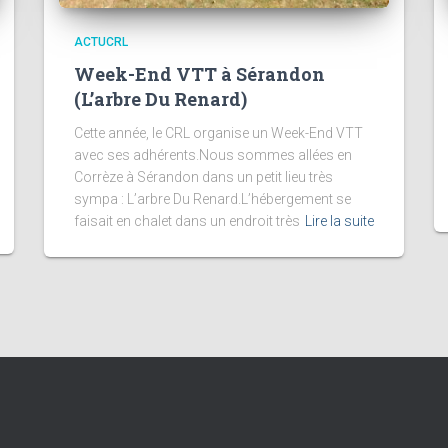
ACTUCRL
Week-End VTT à Sérandon
(L’arbre Du Renard)
Cette année, le CRL organise un Week-End VTT
avec ses adhérents.Nous sommes allées en
Corrèze à Sérandon dans un petit lieu très
sympa : L’arbre Du Renard.L’hébergement se
faisait en chalet dans un endroit très
Lire la suite