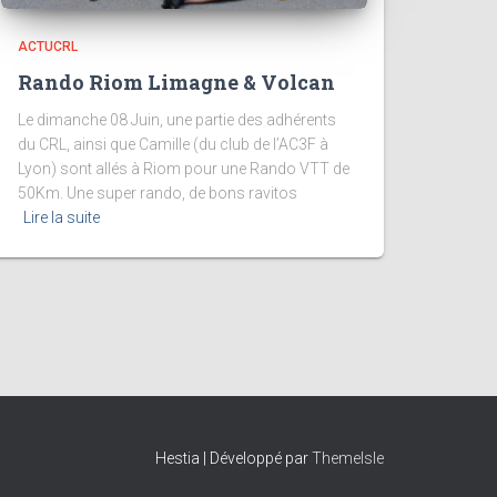
ACTUCRL
Rando Riom Limagne & Volcan
Le dimanche 08 Juin, une partie des adhérents
du CRL, ainsi que Camille (du club de l’AC3F à
Lyon) sont allés à Riom pour une Rando VTT de
50Km. Une super rando, de bons ravitos
Lire la suite
Hestia | Développé par
ThemeIsle