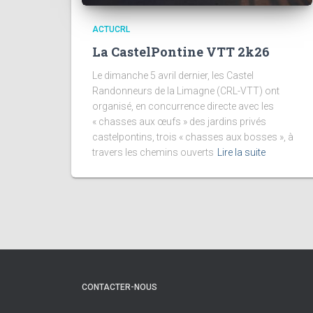
ACTUCRL
La CastelPontine VTT 2k26
Le dimanche 5 avril dernier, les Castel
Randonneurs de la Limagne (CRL-VTT) ont
organisé, en concurrence directe avec les
« chasses aux œufs » des jardins privés
castelpontins, trois « chasses aux bosses », à
travers les chemins ouverts
Lire la suite
CONTACTER-NOUS