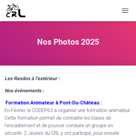
O
U
V
R
I
Nos Photos 2025
R
/
F
E
R
M
Les Randos à l’extérieur :
E
R
Nos événements :
L
A
N
Formation Animateur à Pont-Du-Château :
A
En Février, le CODEP63 a organisé une formation animateur.
V
Cette formation permet de connaitre les bases de
I
l’encadrement et de pouvoir conduire un groupe en
G
A
sécurité. 2 Jeunes du CRL y ont participé, pour ensuite